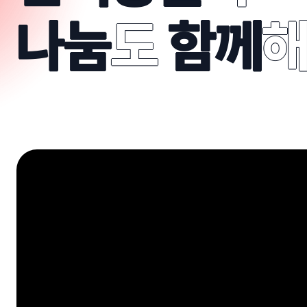
나눔
도
함께