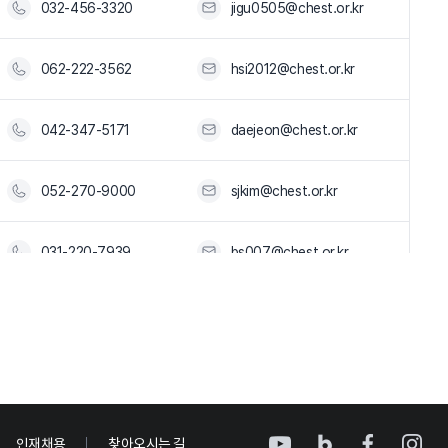
032-456-3320
jigu0505@chest.or.kr
062-222-3562
hsi2012@chest.or.kr
042-347-5171
daejeon@chest.or.kr
052-270-9000
sjkim@chest.or.kr
031-220-7939
bs007@chest.or.kr
031-906-4028
totjinsu@chest.or.kr
033-244-1662
kh223kr@chest.or.kr
043-238-8026
boram210@chest.or.kr
인재채용
찾아오시는 길