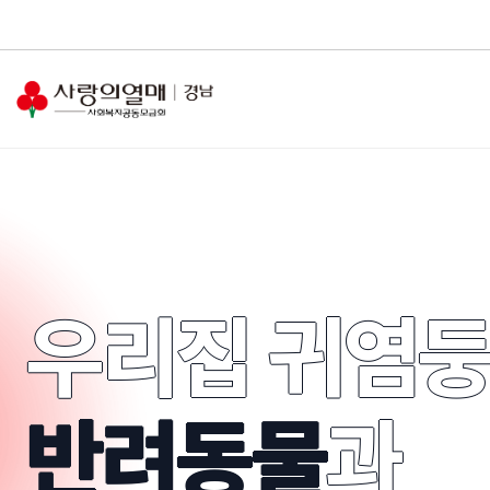
우리집 귀염
반려동물
과