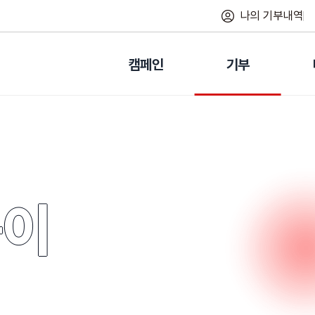
나의 기부내역
캠페인
기부
둥이