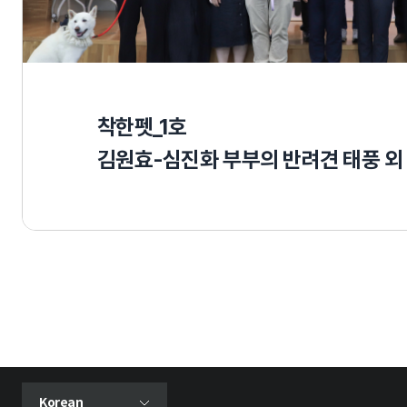
착한펫_1호
김원효-심진화 부부의 반려견 태풍 외
현재 선택된 언어
Korean