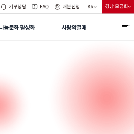
현재 선택된 언어
경남 모금회
KR
기부상담
FAQ
배분신청
지회 선
현재 선
언어 선택 메뉴 열기
나눔문화 활성화
사랑의열매
전