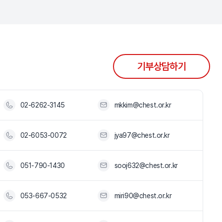
기부상담하기
02-6262-3145
mkkim@chest.or.kr
02-6053-0072
jya97@chest.or.kr
051-790-1430
sooj632@chest.or.kr
053-667-0532
miri90@chest.or.kr