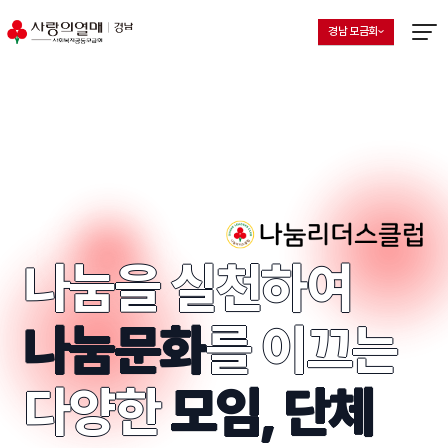
경남 모금회
지회 선택 목록 열기
현재 선택된 지회
메뉴열
나눔리더스클럽
나눔을 실천하여
나눔문화
를 이끄는
다양한
모임, 단체