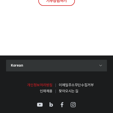
기부상담하기
현재 선택된 언어
Korean
언어 선택 메뉴 열기
개인정보처리방침
이메일주소무단수집거부
인재채용
찾아오시는 길