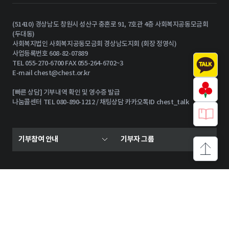
(51410) 경상남도 창원시 성산구 충혼로 91, 7호관 4층 사회복지공동모금회
(두대동)
사회복지법인 사회복지공동모금회 경상남도지회 (회장 정영식)
사업등록번호 608-82-07889
TEL 055-270-6700 FAX 055-264-6702~3
E-mail
chest@chest.or.kr
[빠른 상담] 기부내역 확인 및 영수증 발급
나눔콜센터 TEL 080-890-1212 / 채팅상담 카카오톡ID chest_talk
기부참여 안내
기부자 그룹
상단으로