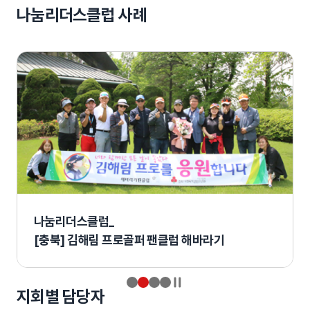
나눔리더스클럽 사례
나눔리더스클럽_
[충북] 김해림 프로골퍼 팬클럽 해바라기
일시정지
지회별 담당자