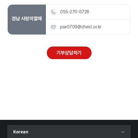
055-270-6728
경남 사랑의열매
pse0709@chest.or.kr
기부상담하기
현재 선택된 언어
Korean
언어 선택 메뉴 열기